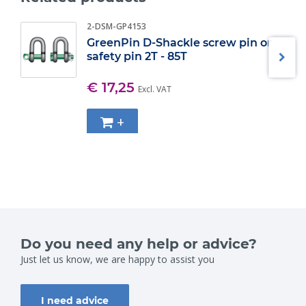
2-DSM-GP4153
GreenPin D-Shackle screw pin or
safety pin 2T - 85T
€ 17,25
Excl. VAT
+
Do you need any help or advice?
Just let us know, we are happy to assist you
I need advice