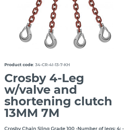
:
Product code
34-CR-4I-13-7-KH
Crosby 4-Leg
w/valve and
shortening clutch
13MM 7M
Crosby Chain Sling Grade 100 -Number of legs: 4; -