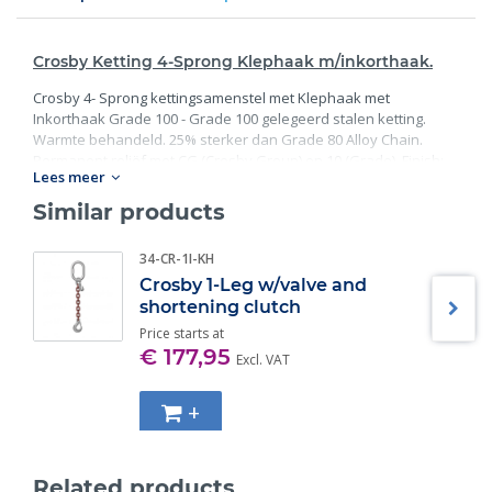
Crosby Ketting 4-Sprong Klephaak m/inkorthaak.
Crosby 4- Sprong kettingsamenstel met Klephaak met
Inkorthaak Grade 100 - Grade 100 gelegeerd stalen ketting.
Warmte behandeld. 25% sterker dan Grade 80 Alloy Chain.
Permanent reliëf met CG (Crosby Group) en 10 (Grade). Finish:
Lees meer
Zwarte roestwerende coating. Getest op 2 keer de maximale
werkbelasting met certificaat. Voldoet aan of overtreft alle
Similar products
vereisten van ASME B30.26, inclusief identificatie,
ontwerpfactor, proefbelasting en temperatuurvereisten.
34-CR-1I-KH
Belangrijk is dat alle componenten voldoen aan andere kritieke
Crosby 1-Leg w/valve and
prestatie- eisen, waaronder vermoeidheidslevensduur,
stooteigenschappen en traceerbaarheid van materialen.
shortening clutch
Price starts at
€ 177,95
Excl. VAT
+
Related products