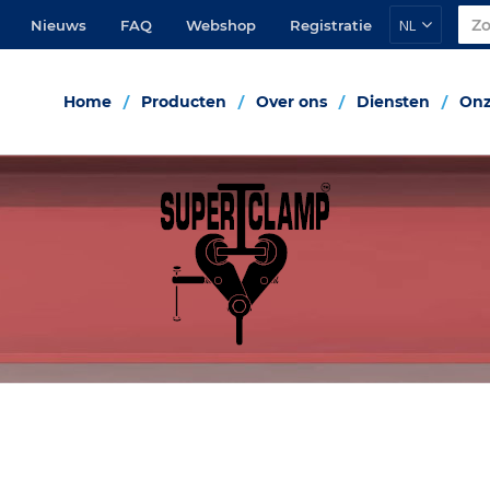
NL
Nieuws
FAQ
Webshop
Registratie
Home
Producten
Over ons
Diensten
Onz