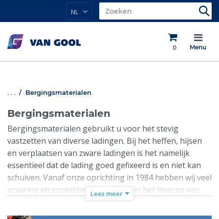
NL
0
Menu
. . .
Bergingsmaterialen
Bergingsmaterialen
Bergingsmaterialen gebruikt u voor het stevig
vastzetten van diverse ladingen. Bij het heffen, hijsen
en verplaatsen van zware ladingen is het namelijk
essentieel dat de lading goed gefixeerd is en niet kan
schuiven. Vanaf onze oprichting in 1984 hebben wij veel
ervaring en expertise opgebouwd in het leveren van
Lees meer
hef- en hijsmaterialen aan bouw- en kraanbedrijven,
transport en offshore. Wij zijn gespecialiseerd in